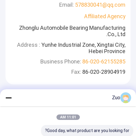
Email:
578830041@qq.com
Affiliated Agency
Zhonglu Automobile Bearing Manufacturing
Co., Ltd.
Address :
Yunhe Industrial Zone, Xingtai City,
Hebei Province
Business Phone:
86-020-62155285
Fax:
86-020-28904919
Zuo
اترك رسالة
سوف نقوم بالرد بسرعة
11:01 AM
Good day, what product are you looking for?