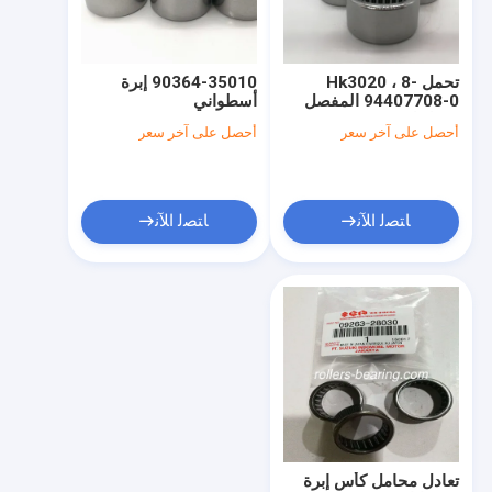
حول بنا
جولة في المعمل
تحمل Hk3020 ، 8-
90364-35010 إبرة
94407708-0 المفصل
أسطواني
ضبط الجودة
تحمل ل Isuzu Ucs17
35X40.5X26mm
أحصل على آخر سعر
أحصل على آخر سعر
90364-T0009 0.16
4ze1
كجم / قطعة
اتصل بنا
أخبار
ﺎﺘﺼﻟ ﺍﻶﻧ
ﺎﺘﺼﻟ ﺍﻶﻧ
جميع القضايا
مدبب أسطواني
مخلب تحمل الإفراج
عجلة صرة تحمل
تعادل محامل كأس إبرة