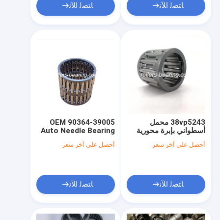
ﺎﺘﺼﻟ ﺍﻶﻧ
ﺎﺘﺼﻟ ﺍﻶﻧ
38vp5243 محمل
OEM 90364-39005
أسطواني بإبرة محورية
Auto Needle Bearing
38x52x43mm 90364-
39mm لتويوتا Hzj79
أحصل على آخر سعر
أحصل على آخر سعر
38012
ﺎﺘﺼﻟ ﺍﻶﻧ
ﺎﺘﺼﻟ ﺍﻶﻧ