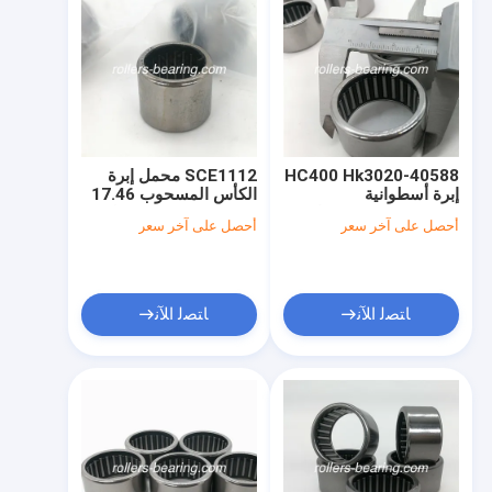
40588-HC400 Hk3020
SCE1112 محمل إبرة
إبرة أسطوانية
الكأس المسحوب 17.46
30x37x20mm ضمان
* 22.225 * 19.05 ملم
أحصل على آخر سعر
أحصل على آخر سعر
لمدة 12 شهرًا
لقطع غيار السيارات
ﺎﺘﺼﻟ ﺍﻶﻧ
ﺎﺘﺼﻟ ﺍﻶﻧ
منزل
المنتجات
أشرطة فيديو