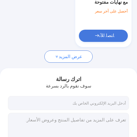
مع نهايات مفتوحة
تحمل مشترك عالمي
25x32x38mm Hk2538
أحصل على آخر سعر
Bkm2538uuh
الكرة الاخدود العميق
أسطواني أسطواني
ﺎﺘﺼﻟ ﺍﻶﻧ
إبرة أسطواني
عرض المزيد
الموتر تحمل بكرة
محرك شافت مركز تحمل
اترك رسالة
فاصل محمل العجلة
سوف نقوم بالرد بسرعة
ملحق تحمل
فحوى اضعا الكرة
كروية أسطواني