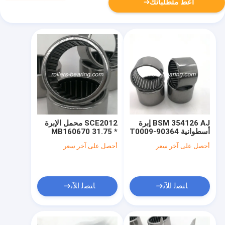
أعط متطلباتك
BSM 354126 AJ إبرة
SCE2012 محمل الإبرة
أسطوانية 90364-T0009
MB160670 31.75 *
35X40.5X26mm لتويوتا
38.1 * 19.05 مم
أحصل على آخر سعر
أحصل على آخر سعر
ISO2008 معتمد
ﺎﺘﺼﻟ ﺍﻶﻧ
ﺎﺘﺼﻟ ﺍﻶﻧ