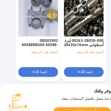
09263-28030-000 إبرة
DB502902
أسطواني 28x35x16mm
4058888G00 40588-
OEM لسوزوكي
88G00 17.46 * 22.225
أحصل على آخر سعر
أحصل على آخر سعر
* 19.05mm لنيسان
ﺎﺘﺼﻟ ﺍﻶﻧ
ﺎﺘﺼﻟ ﺍﻶﻧ
وفر وقتك
دعنا نتصل بأفضل المنتجات معك.