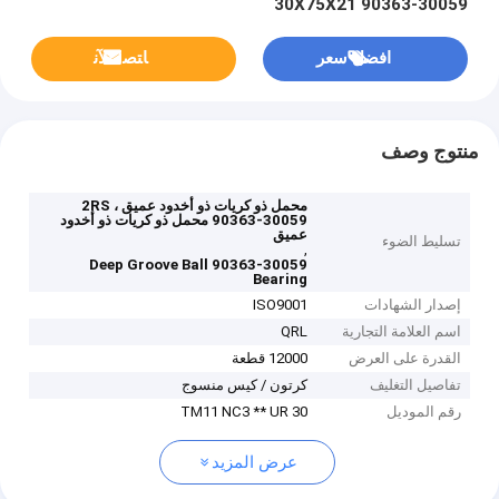
30X75X21 90363-30059
افضل سعر
ﺎﺘﺼﻟ ﺍﻶﻧ
منتوج وصف
محمل ذو كريات ذو أخدود عميق 2RS ،
90363-30059 محمل ذو كريات ذو أخدود
عميق
تسليط الضوء
,
90363-30059 Deep Groove Ball
Bearing
إصدار الشهادات
ISO9001
اسم العلامة التجارية
QRL
القدرة على العرض
12000 قطعة
تفاصيل التغليف
كرتون / كيس منسوج
رقم الموديل
30 TM11 NC3 ** UR
عرض المزيد