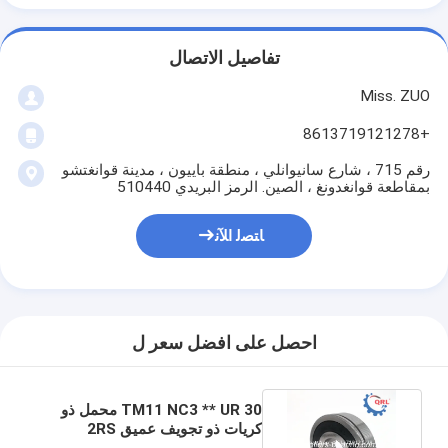
تفاصيل الاتصال
Miss. ZUO
+8613719121278
رقم 715 ، شارع سانيوانلي ، منطقة باييون ، مدينة قوانغتشو
بمقاطعة قوانغدونغ ، الصين. الرمز البريدي 510440
ﺎﺘﺼﻟ ﺍﻶﻧ
احصل على افضل سعر ل
30 TM11 NC3 ** UR محمل ذو
كريات ذو تجويف عميق 2RS
30X75X21 90363-30059