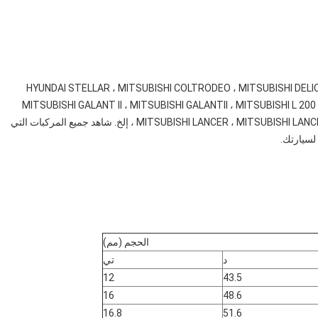
ية: HYUNDAI STELLAR ، MITSUBISHI COLTRODEO ، MITSUBISHI DELICA ، MITSUBISHI FORTE ،
MITSUBISHI GALANT II ، MITSUBISHI GALANTII ، MITSUBISHI L 200
MITSUBISHI LANCER ، MITSUBISHI LANCER I ، MITSUBISHI SAPPORO II ، MITSUBISHI SAPPOROII ، إلخ. شاهد جميع المركبات التي
الحجم (مم)
د
تي
12
43.5
16
48.6
16.8
51.6