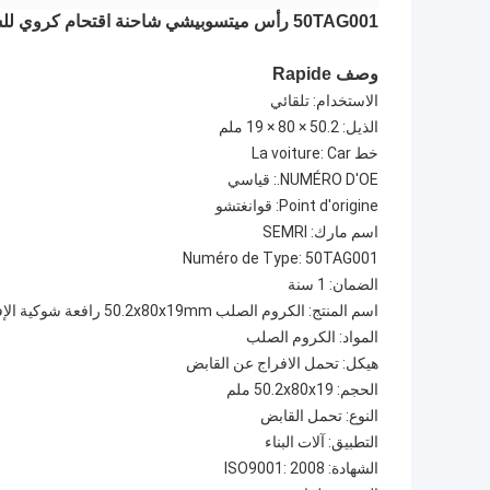
50TAG001 رأس ميتسوبيشي شاحنة اقتحام كروي للسيارات 50x80x19mm
وصف Rapide
الاستخدام: تلقائي
الذيل: 50.2 × 80 × 19 ملم
خط La voiture: Car
NUMÉRO D'OE.: قياسي
Point d'origine: قوانغتشو
اسم مارك: SEMRI
Numéro de Type: 50TAG001
الضمان: 1 سنة
اسم المنتج: الكروم الصلب 50.2x80x19mm رافعة شوكية الإفراج عن القابض 50TAG001
المواد: الكروم الصلب
هيكل: تحمل الافراج عن القابض
الحجم: 50.2x80x19 ملم
النوع: تحمل القابض
التطبيق: آلات البناء
الشهادة: ISO9001: 2008