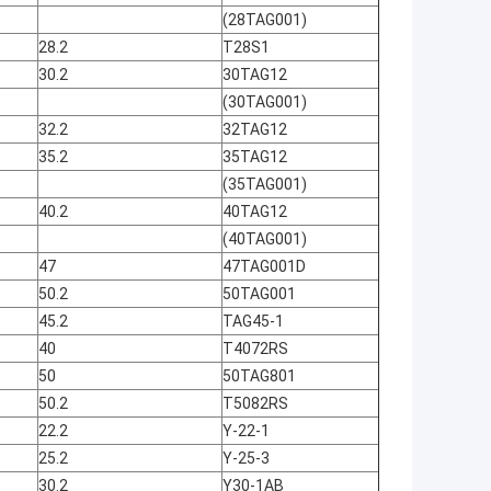
(28TAG001)
28.2
T28S1
30.2
30TAG12
(30TAG001)
32.2
32TAG12
35.2
35TAG12
(35TAG001)
40.2
40TAG12
(40TAG001)
47
47TAG001D
50.2
50TAG001
45.2
TAG45-1
40
T4072RS
50
50TAG801
50.2
T5082RS
22.2
Y-22-1
25.2
Y-25-3
30.2
Y30-1AB