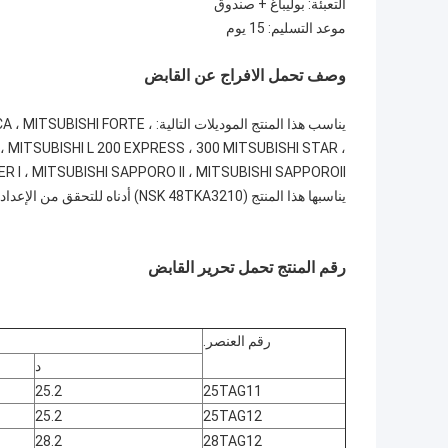
التعبئة: بوليباغ + صندوق
موعد التسليم: 15 يوم
وصف تحمل الافراج عن القابض
يناسب هذا المنتج الموديلات التال
 ، MITSUBISHI L 200 EXPRESS ، 300 MITSUBISHI STAR ،
يناسبها هذا المنتج (NSK 48TKA3210) أدناه للتحقق من الإعداد لسيارتك.
رقم المنتج تحمل تحرير القابض
رقم العنصر.
د
25.2
25TAG11
25.2
25TAG12
28.2
28TAG12