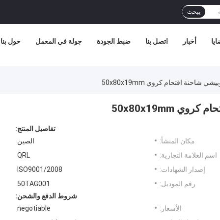
يبحث
ايا
أخبار
اتصل بنا
ضبط الجودة
جولة في المعمل
حول بنا
تفاصيل المنتج:
مكان المنشأ:
الصين
اسم العلامة التجارية:
QRL
إصدار الشهادات:
ISO9001/2008
رقم الموديل:
50TAG001
شروط الدفع والشحن:
الأسعار:
negotiable