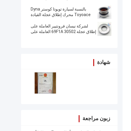
81N00
بالنسبة لسيارة تويوتا كوستر Dyna
Toyoace محرك إطلاق عجلة القيادة
OEM 31230-36200
لشركة نيسان فرونتيير العاملة على
إطلاق عجلة 30502 69F1A العاملة على
إطلاق عجلة
شهادة
زبون مراجعة