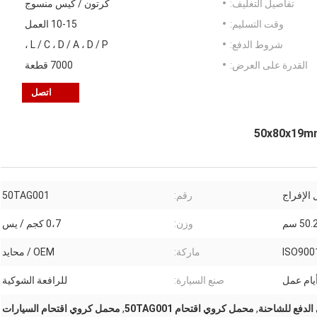
تفاصيل التغليف:
كرتون / كيس منسوج
وقت التسليم:
10-15 العمل
شروط الدفع:
L / C ، D / A ، D / P ،
القدرة على العرض:
7000 قطعة
اتصل
الإفراج
رقم:
50TAG001
5 سم
وزن:
0،7 كجم / يس
ISO900
ماركة:
OEM / محايد
صنع السيارة:
للرافعة الشوكية
لدفع للشاحنة
,
محمل كروي اقتحام 50TAG001
,
محمل كروي اقتحام السيارات