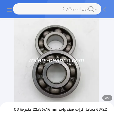
3
/
2
63/22 محامل كرات صف واحد 22x56x16mm مفتوحة C3