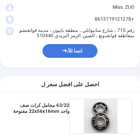
Miss. ZUO
+8613719121278
رقم 715 ، شارع سانيوانلي ، منطقة باييون ، مدينة قوانغتشو
بمقاطعة قوانغدونغ ، الصين. الرمز البريدي 510440
ﺎﺘﺼﻟ ﺍﻶﻧ
احصل على افضل سعر ل
63/22 محامل كرات صف
واحد 22x56x16mm مفتوحة
C3