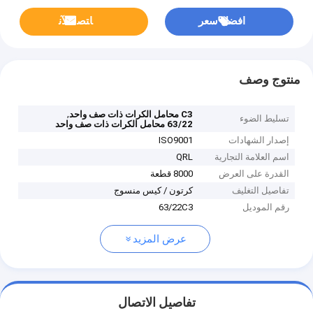
افضل سعر
ﺎﺘﺼﻟ ﺍﻶﻧ
منتوج وصف
,
C3 محامل الكرات ذات صف واحد
تسليط الضوء
63/22 محامل الكرات ذات صف واحد
إصدار الشهادات
ISO9001
اسم العلامة التجارية
QRL
القدرة على العرض
8000 قطعة
تفاصيل التغليف
كرتون / كيس منسوج
رقم الموديل
63/22C3
عرض المزيد
تفاصيل الاتصال