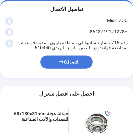
تفاصيل الاتصال
Miss. ZUO
+8613719121278
رقم 715 ، شارع سانيوانلي ، منطقة باييون ، مدينة قوانغتشو
بمقاطعة قوانغدونغ ، الصين. الرمز البريدي 510440
ﺎﺘﺼﻟ ﺍﻶﻧ
احصل على افضل سعر ل
حمالة عجلة 60x130x31mm
للمعدات والآلات الصناعية
NF312