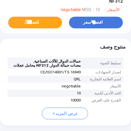
NF312
الأسعار：negotiable
MOQ：10
افضل سعر
ﺎﺘﺼﻟ ﺍﻶﻧ
منتوج وصف
,
حمالات الدوال للآلات الصناعية
تسليط الضوء
,
معدات حمالة الدوار
NF312 محامل عجلات
إصدار الشهادات
CE/ISO14001/TS 16949
اسم العلامة التجارية
QRL
الأسعار
negotiable
الحد الأدنى لكمية
10
القدرة على العرض
10000
عرض المزيد