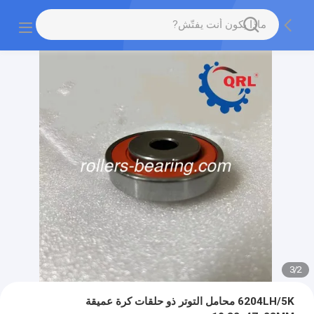
3
/
2
6204LH/5K محامل التوتر ذو حلقات كرة عميقة