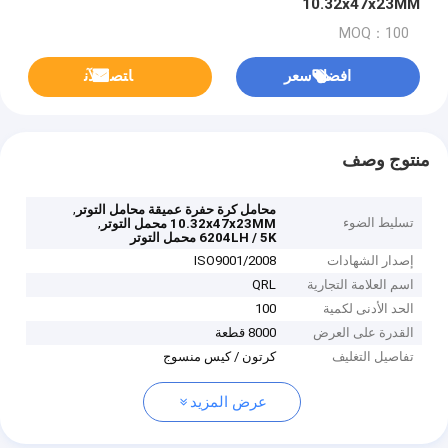
10.32x47x23MM
MOQ：100
افضل سعر
ﺎﺘﺼﻟ ﺍﻶﻧ
منتوج وصف
,
محامل كرة حفرة عميقة محامل التوتر
تسليط الضوء
,
10.32x47x23MM محمل التوتر
6204LH / 5K محمل التوتر
إصدار الشهادات
ISO9001/2008
اسم العلامة التجارية
QRL
الحد الأدنى لكمية
100
القدرة على العرض
8000 قطعة
تفاصيل التغليف
كرتون / كيس منسوج
عرض المزيد