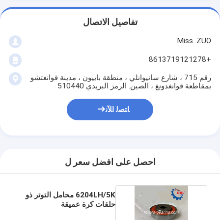
تفاصيل الاتصال
Miss. ZUO
+8613719121278
رقم 715 ، شارع سانيوانلي ، منطقة باييون ، مدينة قوانغتشو
بمقاطعة قوانغدونغ ، الصين. الرمز البريدي 510440
ﺎﺘﺼﻟ ﺍﻶﻧ
احصل على افضل سعر ل
6204LH/5K محامل التوتر ذو
حلقات كرة عميقة
10.32x47x23MM