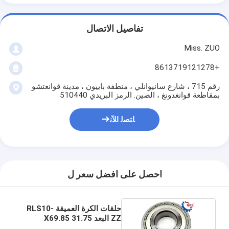
تفاصيل الاتصال
Miss. ZUO
+8613719121278
رقم 715 ، شارع سانيوانلي ، منطقة باييون ، مدينة قوانغتشو
بمقاطعة قوانغدونغ ، الصين. الرمز البريدي 510440
ﺎﺘﺼﻟ ﺍﻶﻧ
احصل على افضل سعر ل
حلقات الكرة العميقة RLS10-
ZZ البعد 31.75 X69.85
X17.462 ملم