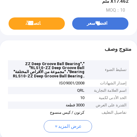
X17.462 ملم
MOQ：10
افضل سعر
ﺎﺘﺼﻟ ﺍﻶﻧ
منتوج وصف
"ZZ Deep Groove Ball Bearing"،
"RLS10-ZZ Deep Groove Ball
تسليط الضوء
Bearing"، "مجموعة من الأقراص المختلفة"
,
RLS10-ZZ Deep Groove Ball Bearing
إصدار الشهادات
ISO9001/2008
اسم العلامة التجارية
QRL
الحد الأدنى لكمية
10
القدرة على العرض
3000 قطعة
تفاصيل التغليف
كرتون / كيس منسوج
عرض المزيد