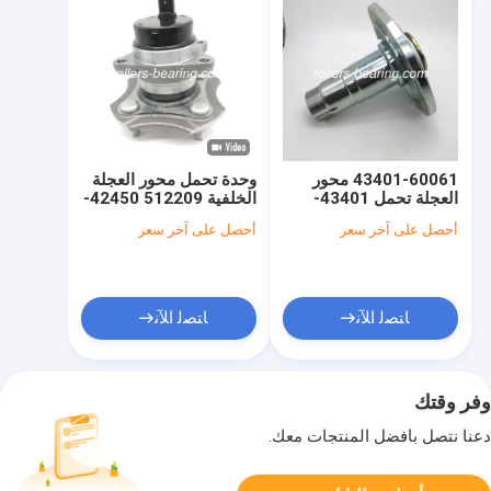
43401-60061 محور
وحدة تحمل محور العجلة
العجلة تحمل 43401-
الخلفية 512209 42450-
60060 لتويوتا هايلكس
52020 42450-52021
أحصل على آخر سعر
أحصل على آخر سعر
ﺎﺘﺼﻟ ﺍﻶﻧ
ﺎﺘﺼﻟ ﺍﻶﻧ
وفر وقتك
دعنا نتصل بأفضل المنتجات معك.