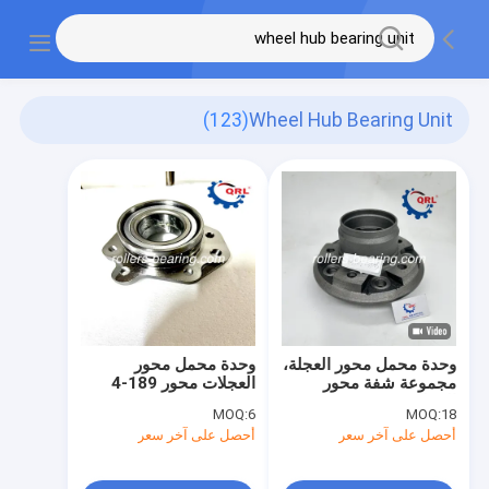
(123)
Wheel Hub Bearing Unit
وحدة محمل محور العجلة،
وحدة محمل محور
مجموعة شفة محور
العجلات محور 189-4
العجلة 43502-39105
512166 42201-S10-
MOQ:
6
MOQ:
18
لسيارة تويوتا هايلكس
A01 لـ HONDA CR-V
أحصل على آخر سعر
أحصل على آخر سعر
RD1/RD2