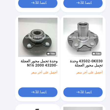
ﺎﺘﺼﻟ ﺍﻶﻧ
ﺎﺘﺼﻟ ﺍﻶﻧ
43502-0K030 وحدة
وحدة تحمل محور العجلة
تحمل محور العجلة
N16 2000 43200-
الأمامية شهادة
4m400 HUB171T-1
أحصل على آخر سعر
أحصل على آخر سعر
IATF16949
ﺎﺘﺼﻟ ﺍﻶﻧ
ﺎﺘﺼﻟ ﺍﻶﻧ