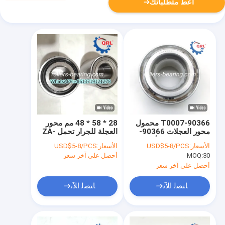
أعط متطلباتك
90366-T0007 محمول
28 * 58 * 48 مم محور
محور العجلات 90366-
العجلة للجرار تحمل ZA-
T0008 للعجلة الأمامية
28BWD08 ACA28-
الأسعار:
USD$5-8/PCS
الأسعار:
USD$5-8/PCS
من هيلوكس
01LB
30
MOQ:
أحصل على آخر سعر
أحصل على آخر سعر
ﺎﺘﺼﻟ ﺍﻶﻧ
ﺎﺘﺼﻟ ﺍﻶﻧ