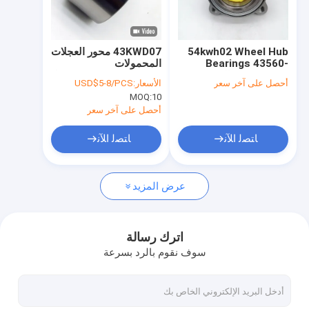
حول بنا
جولة في المعمل
54kwh02 Wheel Hub
43KWD07 محور العجلات
Bearings 43560-
المحمولات
ضبط الجودة
26010 موقع المحور
43x77x45.5/41.5MM لـ
أحصل على آخر سعر
الأسعار:
USD$5-8/PCS
الأمامي حسب الطلب
TOYOTA
MOQ:
10
اتصل بنا
أحصل على آخر سعر
أخبار
ﺎﺘﺼﻟ ﺍﻶﻧ
ﺎﺘﺼﻟ ﺍﻶﻧ
جميع القضايا
عرض المزيد
مدبب أسطواني
اترك رسالة
سوف نقوم بالرد بسرعة
مخلب تحمل الإفراج
عجلة صرة تحمل