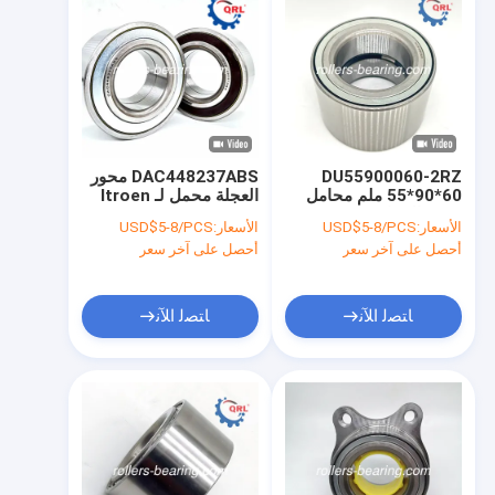
DU55900060-2RZ
DAC448237ABS محور
55*90*60 ملم محامل
العجلة محمل لـ Itroen
محور العجلات BTH-
C8 2.0 16V C2003
الأسعار:
USD$5-8/PCS
الأسعار:
USD$5-8/PCS
1011 FIAT
2004 2005 مع ABS
أحصل على آخر سعر
أحصل على آخر سعر
DUCATO/IVECO
ﺎﺘﺼﻟ ﺍﻶﻧ
ﺎﺘﺼﻟ ﺍﻶﻧ
منزل
المنتجات
أشرطة فيديو