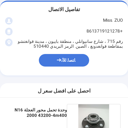
تفاصيل الاتصال
Miss. ZUO
+8613719121278
رقم 715 ، شارع سانيوانلي ، منطقة باييون ، مدينة قوانغتشو
بمقاطعة قوانغدونغ ، الصين. الرمز البريدي 510440
ﺎﺘﺼﻟ ﺍﻶﻧ
احصل على افضل سعر ل
وحدة تحمل محور العجلة N16
2000 43200-4m400
HUB171T-1