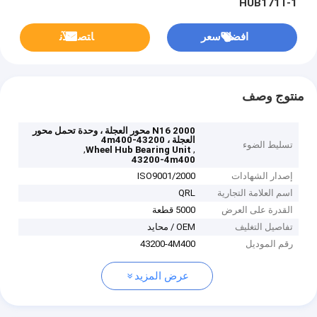
HUB171T-1
افضل سعر
ﺎﺘﺼﻟ ﺍﻶﻧ
منتوج وصف
N16 2000 محور العجلة ، وحدة تحمل محور
العجلة ، 43200-4m400
تسليط الضوء
,
,
Wheel Hub Bearing Unit
43200-4m400
إصدار الشهادات
ISO9001/2000
اسم العلامة التجارية
QRL
القدرة على العرض
5000 قطعة
تفاصيل التغليف
OEM / محايد
رقم الموديل
43200-4M400
عرض المزيد