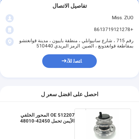
تفاصيل الاتصال
Miss. ZUO
+8613719121278
رقم 715 ، شارع سانيوانلي ، منطقة باييون ، مدينة قوانغتشو
بمقاطعة قوانغدونغ ، الصين. الرمز البريدي 510440
ﺎﺘﺼﻟ ﺍﻶﻧ
احصل على افضل سعر ل
OE 512207 المحور الخلفي
الأيمن تحمل 42450-48010
لتويوتا كامري