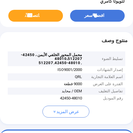
لتويوتا كامري
افضل سعر
ﺎﺘﺼﻟ ﺍﻶﻧ
منتوج وصف
محمل المحور الخلفي الأيمن ، 42450-
تسليط الضوء
48010،512207
,
,
512207
42450-48010
إصدار الشهادات
ISO9001/2000
اسم العلامة التجارية
QRL
القدرة على العرض
9000 قطعة
تفاصيل التغليف
OEM / محايد
رقم الموديل
42450-48010
عرض المزيد