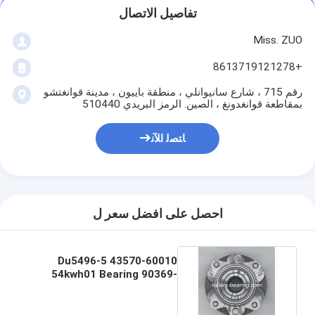
تفاصيل الاتصال
Miss. ZUO
+8613719121278
رقم 715 ، شارع سانيوانلي ، منطقة باييون ، مدينة قوانغتشو
بمقاطعة قوانغدونغ ، الصين. الرمز البريدي 510440
ﺎﺘﺼﻟ ﺍﻶﻧ
احصل على افضل سعر ل
Du5496-5 43570-60010
54kwh01 Bearing 90369-
T0003 43502-0k030