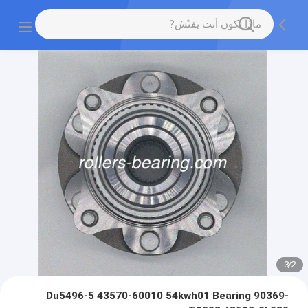
3
/
2
Du5496-5 43570-60010 54kwh01 Bearing 90369-