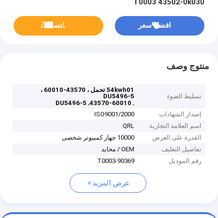
T0003 43502-0k030
افضل سعر
ﺎﺘﺼﻟ ﺍﻶﻧ
منتوج وصف
54kwh01 تحمل ، 43570-60010 ،
تسليط الضوء
DU5496-5
,
,
DU5496-5
43570-60010
إصدار الشهادات
ISO9001/2000
اسم العلامة التجارية
QRL
القدرة على العرض
10000 جهاز كمبيوتر شخصى
تفاصيل التغليف
OEM / محايد
رقم الموديل
90369-T0003
عرض المزيد