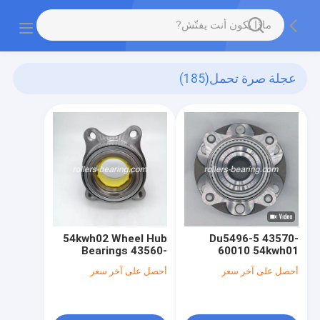
عجلة صرة تحمل
(185)
54kwh02 Wheel Hub
Du5496-5 43570-
Bearings 43560-
60010 54kwh01
Bearing 90369-T0003
26010 موقع المحور
أحصل على آخر سعر
أحصل على آخر سعر
43502-0k030
الأمامي حسب الطلب