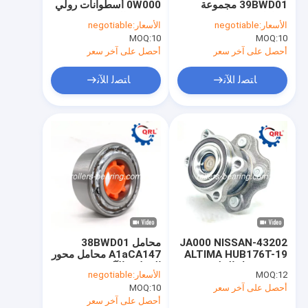
39BWD01 مجموعة
0W000 أسطوانات رولي
تحمل مشترك عالمي
محامل محور العجلات
مزدوجة الصف للنيسان
الأسعار:
negotiable
الأسعار:
negotiable
QRL
أورفان
10
MOQ:
الكرة الاخدود العميق
10
MOQ:
أحصل على آخر سعر
أحصل على آخر سعر
أسطواني أسطواني
ﺎﺘﺼﻟ ﺍﻶﻧ
ﺎﺘﺼﻟ ﺍﻶﻧ
إبرة أسطواني
الموتر تحمل بكرة
محرك شافت مركز تحمل
فاصل محمل العجلة
ملحق تحمل
43202-JA000 NISSAN
محامل 38BWD01
فحوى اضعا الكرة
ALTIMA HUB176T-19
A1aCA147 محامل محور
HUB محمل الخلفي
العجلات الآلية OEM
12
MOQ:
الأسعار:
negotiable
90369-38003
كروية أسطواني
أحصل على آخر سعر
10
MOQ:
أحصل على آخر سعر