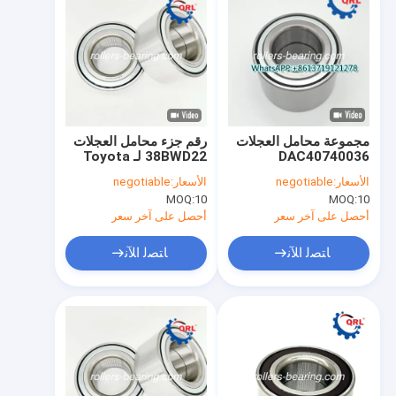
مجموعة محامل العجلات
رقم جزء محامل العجلات
DAC40740036
38BWD22 لـ Toyota
Yaris
DAC4074W-6CS61
الأسعار:
negotiable
الأسعار:
negotiable
لميتسوبيشي / نيسان
MOQ:
10
MOQ:
10
أحصل على آخر سعر
أحصل على آخر سعر
ﺎﺘﺼﻟ ﺍﻶﻧ
ﺎﺘﺼﻟ ﺍﻶﻧ
منزل
المنتجات
أشرطة فيديو