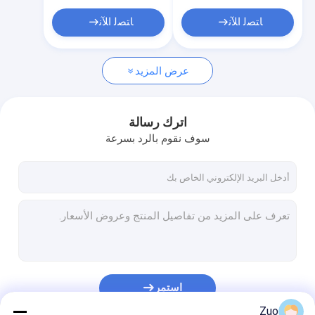
ﺎﺘﺼﻟ ﺍﻶﻧ
ﺎﺘﺼﻟ ﺍﻶﻧ
عرض المزيد
اترك رسالة
سوف نقوم بالرد بسرعة
استمر
Zuo