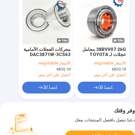
38BVV07 26G محامل
محركات العجلات الأمامية
عجلات لـ TOYOTA
DAC3871W-3CS63
TOYOTA VIOS NCP42
CAMRY II SV10/11
الأسعار:
negotiable
الأسعار:
negotiable
MOQ:
10
MOQ:
10
أحصل على آخر سعر
أحصل على آخر سعر
ﺎﺘﺼﻟ ﺍﻶﻧ
ﺎﺘﺼﻟ ﺍﻶﻧ
وفر وقتك
دعنا نتصل بأفضل المنتجات معك.