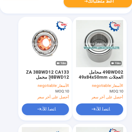
أعط متطلباتك
49BWD02 محامل
ZA 38BWD12 CA133
العجلات 49x84x50mm
38BWD12 محمل
OEM 90369-49002
العجلات الأمامية لتويوتا
الأسعار:
negotiable
الأسعار:
negotiable
كورولا الوزن 0.62 كجم
MOQ:
10
MOQ:
10
أحصل على آخر سعر
أحصل على آخر سعر
ﺎﺘﺼﻟ ﺍﻶﻧ
ﺎﺘﺼﻟ ﺍﻶﻧ