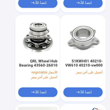
ﺎﺘﺼﻟ ﺍﻶﻧ
ﺎﺘﺼﻟ ﺍﻶﻧ
QRL Wheel Hub
51KWH01 40210-
Bearing 43560-26010
VW610 40210-vw000
54KWH02HUB 43550-
أحصل على آخر سعر
الأسعار:
negotiable
Z0091 لتويوتا
أحصل على آخر سعر
ﺎﺘﺼﻟ ﺍﻶﻧ
ﺎﺘﺼﻟ ﺍﻶﻧ