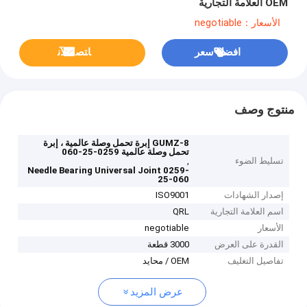
OEM العلامة التجارية
الأسعار：negotiable
افضل سعر
ﺎﺘﺼﻟ ﺍﻶﻧ
منتوج وصف
GUMZ-8 إبرة تحمل وصلة عالمية ، إبرة
تحمل وصلة عالمية 0259-25-060
تسليط الضوء
,
Needle Bearing Universal Joint 0259-
25-060
إصدار الشهادات
ISO9001
اسم العلامة التجارية
QRL
الأسعار
negotiable
القدرة على العرض
3000 قطعة
تفاصيل التغليف
OEM / محايد
عرض المزيد