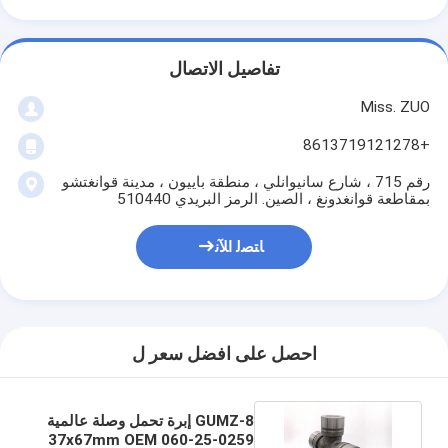
تفاصيل الاتصال
Miss. ZUO
+8613719121278
رقم 715 ، شارع سانيوانلي ، منطقة باييون ، مدينة قوانغتشو
بمقاطعة قوانغدونغ ، الصين. الرمز البريدي 510440
ﺎﺘﺼﻟ ﺍﻶﻧ
احصل على افضل سعر ل
GUMZ-8 إبرة تحمل وصلة عالمية
0259-25-060 37x67mm OEM