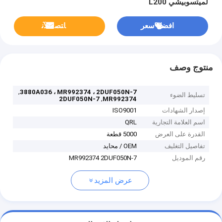
لميتسوبيشي L200
افضل سعر
ﺎﺘﺼﻟ ﺍﻶﻧ
منتوج وصف
,
3880A036 ، MR992374 ، 2DUF050N-7
تسليط الضوء
,
2DUF050N-7
MR992374
إصدار الشهادات
ISO9001
اسم العلامة التجارية
QRL
القدرة على العرض
5000 قطعة
تفاصيل التغليف
OEM / محايد
رقم الموديل
MR992374 2DUF050N-7
عرض المزيد