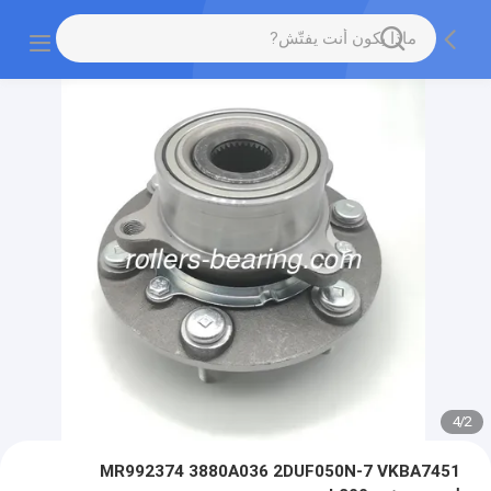
4
/
2
MR992374 3880A036 2DUF050N-7 VKBA7451