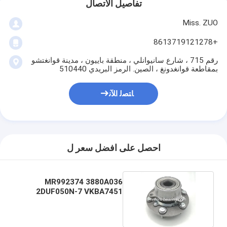
تفاصيل الاتصال
Miss. ZUO
+8613719121278
رقم 715 ، شارع سانيوانلي ، منطقة باييون ، مدينة قوانغتشو
بمقاطعة قوانغدونغ ، الصين. الرمز البريدي 510440
ﺎﺘﺼﻟ ﺍﻶﻧ
احصل على افضل سعر ل
MR992374 3880A036
2DUF050N-7 VKBA7451
لميتسوبيشي L200